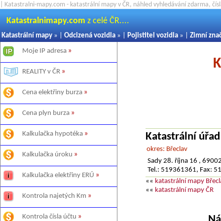
| Katastralni-mapy.com - katastrální mapy v ČR, náhled vyhledávání zdarma, čí
Katastralnimapy.com
z celé ČR....
Katastrální mapy
» |
Odcizená vozidla
» |
Pojistitel vozidla
» |
Zimní zna
Moje IP adresa
»
K
REALITY v ČR
»
Cena elektřiny burza
»
Cena plyn burza
»
Kalkulačka hypotéka
»
Katastrální úřad
okres: Břeclav
Kalkulačka úroku
»
Sady 28. října 16 , 6900
Tel.: 519361361, Fax: 
Kalkulačka elektřiny ERÚ
»
««
katastrální mapy Břecl
««
katastrální mapy ČR
Kontrola najetých Km
»
Kontrola čísla účtu
»
Ná