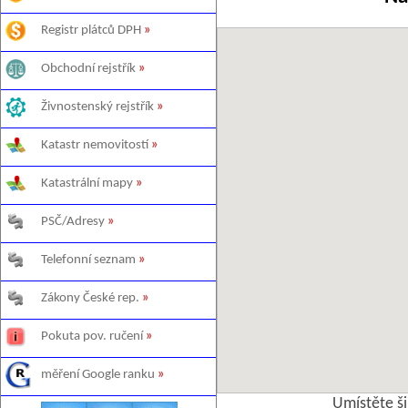
Registr plátců DPH
»
Obchodní rejstřík
»
Živnostenský rejstřík
»
Katastr nemovitostí
»
Katastrální mapy
»
PSČ/Adresy
»
Telefonní seznam
»
Zákony České rep.
»
Pokuta pov. ručení
»
měření Google ranku
»
Umístěte š