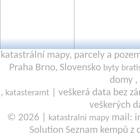
katastrální mapy, parcely a poze
Praha Brno, Slovensko
byty brati
domy ,
,
| veškerá data bez zá
katasteramt
veškerých d
© 2026 |
mail: i
katastralni mapy
Solution Seznam kempů z 