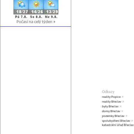
Počasí na celý týden
»
Odkazy
»
reality Popice
»
reality Břeclav
»
byty Břeclav
»
domy Břeclav
»
pozemky Břeclav
»
spolubydlení Břeclav
katastrální úřad Břeclav