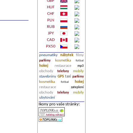
GBP
HUF
CHF
PLN
RUB
JPY
CAD
PX50
pneumatiky
nábytek
filmy
kosmetika
parfémy
fotbal
hokej
restaurace
mp3
obchody
mobily
telefony
stavebniny
GPS
taxi
parfémy
kosmetika
hokej
fotbal
restaurace
zateplení
obchody
mobily
telefony
ubytování
Ikony pro vaše stránky: