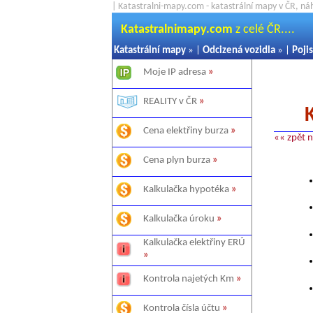
| Katastralni-mapy.com - katastrální mapy v ČR, ná
Katastralnimapy.com
z celé ČR....
Katastrální mapy
» |
Odcizená vozidla
» |
Pojis
Moje IP adresa
»
REALITY v ČR
»
Cena elektřiny burza
»
«« zpět 
Cena plyn burza
»
Kalkulačka hypotéka
»
Kalkulačka úroku
»
Kalkulačka elektřiny ERÚ
»
Kontrola najetých Km
»
Kontrola čísla účtu
»