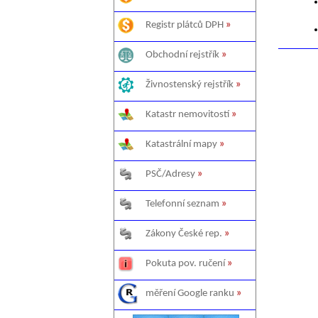
Registr plátců DPH
»
Obchodní rejstřík
»
Živnostenský rejstřík
»
Katastr nemovitostí
»
Katastrální mapy
»
PSČ/Adresy
»
Telefonní seznam
»
Zákony České rep.
»
Pokuta pov. ručení
»
měření Google ranku
»