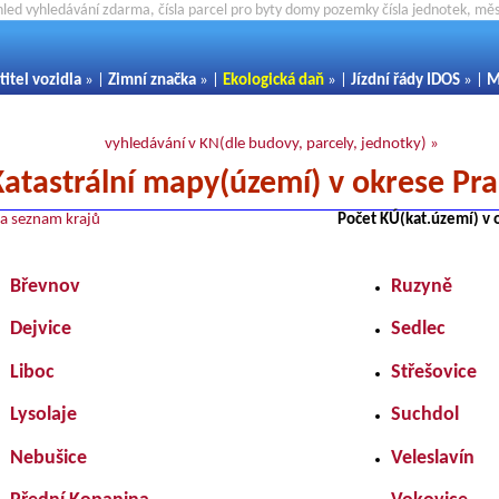
hled vyhledávání zdarma, čísla parcel pro byty domy pozemky čísla jednotek, m
titel vozidla
» |
Zimní značka
» |
Ekologická daň
» |
Jízdní řády IDOS
» |
M
vyhledávání v KN(dle budovy, parcely, jednotky) »
Katastrální mapy(území) v okrese Pr
na seznam krajů
Počet KÚ(kat.území) v 
Břevnov
Ruzyně
Dejvice
Sedlec
Liboc
Střešovice
Lysolaje
Suchdol
Nebušice
Veleslavín