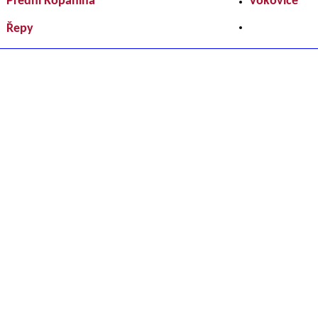
Přední Kopanina
Vokovice
Řepy