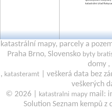
spolubydlení Rokycany
katastrální úřad Rokyca
katastrální mapy, parcely a poze
Praha Brno, Slovensko
byty brati
domy ,
,
| veškerá data bez zá
katasteramt
veškerých d
© 2026 |
mail: i
katastralni mapy
Solution Seznam kempů z 