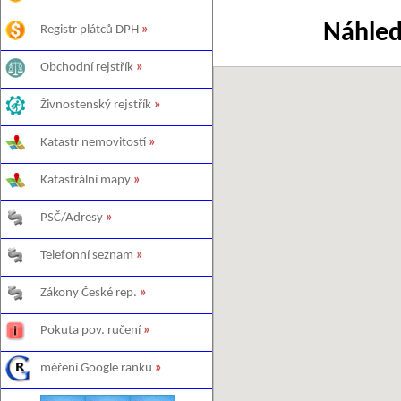
Náhled
Registr plátců DPH
»
Obchodní rejstřík
»
Živnostenský rejstřík
»
Katastr nemovitostí
»
Katastrální mapy
»
PSČ/Adresy
»
Telefonní seznam
»
Zákony České rep.
»
Pokuta pov. ručení
»
měření Google ranku
»