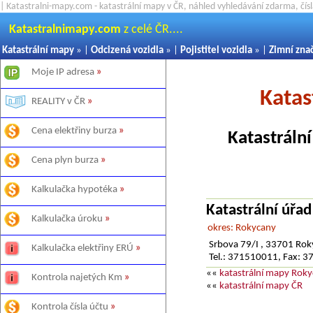
| Katastralni-mapy.com - katastrální mapy v ČR, náhled vyhledávání zdarma, čí
Katastralnimapy.com
z celé ČR....
Katastrální mapy
» |
Odcizená vozidla
» |
Pojistitel vozidla
» |
Zimní zna
Moje IP adresa
»
Katas
REALITY v ČR
»
Cena elektřiny burza
»
Katastráln
Cena plyn burza
»
Kalkulačka hypotéka
»
Katastrální úřa
Kalkulačka úroku
»
okres: Rokycany
Srbova 79/I , 33701 Ro
Kalkulačka elektřiny ERÚ
»
Tel.: 371510011, Fax: 
««
katastrální mapy Rok
Kontrola najetých Km
»
««
katastrální mapy ČR
Kontrola čísla účtu
»