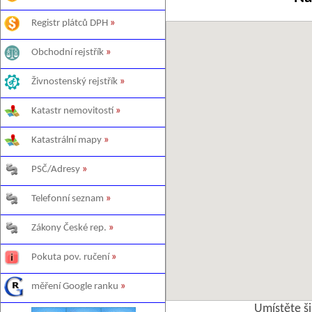
Registr plátců DPH
»
Obchodní rejstřík
»
Živnostenský rejstřík
»
Katastr nemovitostí
»
Katastrální mapy
»
PSČ/Adresy
»
Telefonní seznam
»
Zákony České rep.
»
Pokuta pov. ručení
»
měření Google ranku
»
Umístěte š