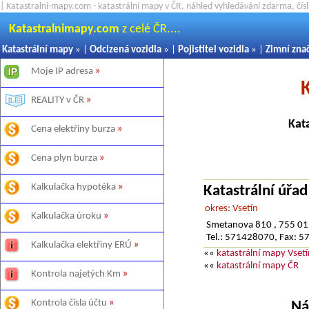
| Katastralni-mapy.com - katastrální mapy v ČR, náhled vyhledávání zdarma, čí
Katastralnimapy.com
z celé ČR....
Katastrální mapy
» |
Odcizená vozidla
» |
Pojistitel vozidla
» |
Zimní zna
Moje IP adresa
»
REALITY v ČR
»
Kata
Cena elektřiny burza
»
Cena plyn burza
»
Kalkulačka hypotéka
»
Katastrální úřad
okres: Vsetín
Kalkulačka úroku
»
Smetanova 810 , 755 01
Tel.: 571428070, Fax: 
Kalkulačka elektřiny ERÚ
»
««
katastrální mapy Vsetí
««
katastrální mapy ČR
Kontrola najetých Km
»
Kontrola čísla účtu
»
Ná