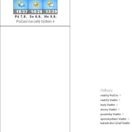
Počasí na celý týden
»
Odkazy
»
reality Pulčín
»
reality Vsetín
»
byty Vsetín
»
domy Vsetín
»
pozemky Vsetín
»
spolubydlení Vsetín
katastrální úřad Vsetín