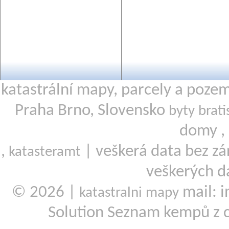
katastrální mapy, parcely a poze
Praha Brno, Slovensko
byty brati
domy ,
,
| veškerá data bez zá
katasteramt
veškerých d
© 2026 |
mail: i
katastralni mapy
Solution Seznam kempů z 