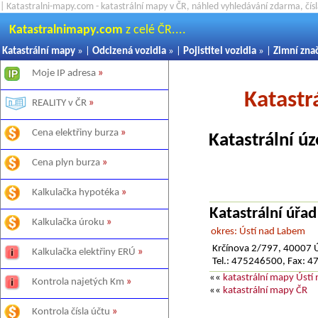
| Katastralni-mapy.com - katastrální mapy v ČR, náhled vyhledávání zdarma, čí
Katastralnimapy.com
z celé ČR....
Katastrální mapy
» |
Odcizená vozidla
» |
Pojistitel vozidla
» |
Zimní zna
Moje IP adresa
»
Katastr
REALITY v ČR
»
Cena elektřiny burza
»
Katastrální ú
Cena plyn burza
»
Kalkulačka hypotéka
»
Katastrální úřa
Kalkulačka úroku
»
okres: Ústí nad Labem
Krčínova 2/797, 40007 
Kalkulačka elektřiny ERÚ
»
Tel.: 475246500, Fax: 
««
katastrální mapy Ústí
Kontrola najetých Km
»
««
katastrální mapy ČR
Kontrola čísla účtu
»