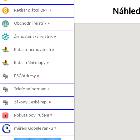
Náhled
Registr plátců DPH
»
Obchodní rejstřík
»
Živnostenský rejstřík
»
Katastr nemovitostí
»
Katastrální mapy
»
PSČ/Adresy
»
Telefonní seznam
»
Zákony České rep.
»
Pokuta pov. ručení
»
měření Google ranku
»