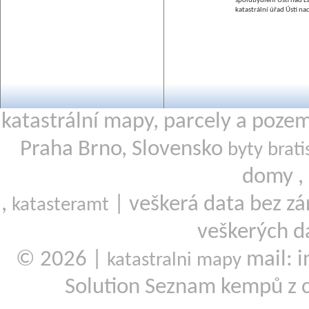
spolubydlení Ústí nad 
katastrální úřad Ústí n
katastrální mapy, parcely a poze
Praha Brno, Slovensko
byty brati
domy ,
,
| veškerá data bez zá
katasteramt
veškerých d
© 2026 |
mail: i
katastralni mapy
Solution Seznam kempů z 