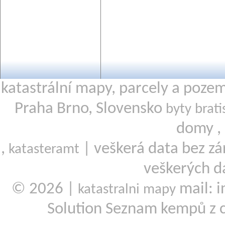
katastrální mapy, parcely a poze
Praha Brno, Slovensko
byty brati
domy ,
,
| veškerá data bez zá
katasteramt
veškerých d
© 2026 |
mail: i
katastralni mapy
Solution Seznam kempů z 