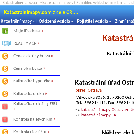
| Katastralni-mapy.com - katastrální mapy v ČR, náhled vyhledávání zdarma, čí
Katastralnimapy.com
z celé ČR....
Katastrální mapy
» |
Odcizená vozidla
» |
Pojistitel vozidla
» |
Zimní zna
Moje IP adresa
»
Katastrá
REALITY v ČR
»
Katastrální 
Cena elektřiny burza
»
Cena plyn burza
»
Kalkulačka hypotéka
»
Katastrální úřad Ost
okres: Ostrava
Kalkulačka úroku
»
Vítkovická 3056/2 , 70200 Ostr
Tel.: 596944111, Fax: 596944
Kalkulačka elektřiny ERÚ
»
««
katastrální mapy Ostrava-mě
««
katastrální mapy ČR
Kontrola najetých Km
»
Náhled do 
Kontrola čísla účtu
»