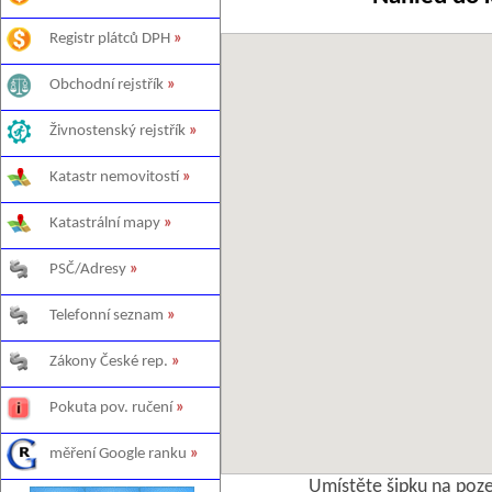
Registr plátců DPH
»
Obchodní rejstřík
»
Živnostenský rejstřík
»
Katastr nemovitostí
»
Katastrální mapy
»
PSČ/Adresy
»
Telefonní seznam
»
Zákony České rep.
»
Pokuta pov. ručení
»
měření Google ranku
»
Umístěte šipku na poz