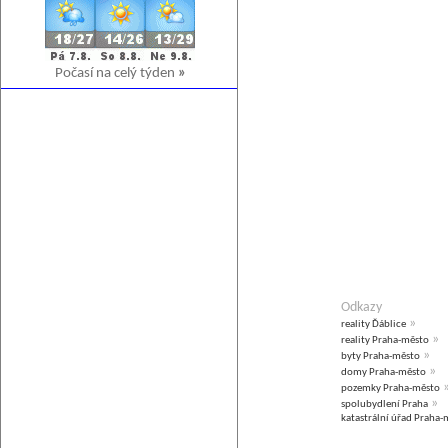
Počasí na celý týden
»
Odkazy
»
reality Ďáblice
»
reality Praha-město
»
byty Praha-město
»
domy Praha-město
pozemky Praha-město
»
spolubydlení Praha
katastrální úřad Praha-