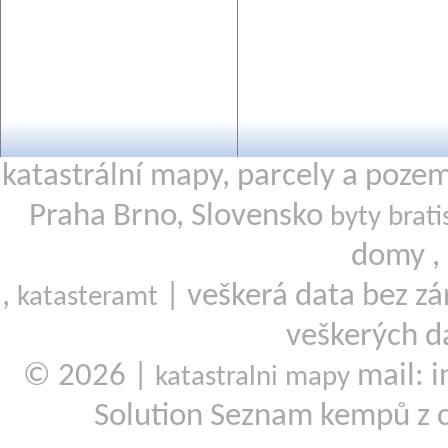
katastrální mapy, parcely a poze
Praha Brno, Slovensko
byty brati
domy ,
,
| veškerá data bez zá
katasteramt
veškerých d
© 2026 |
mail: i
katastralni mapy
Solution Seznam kempů z 