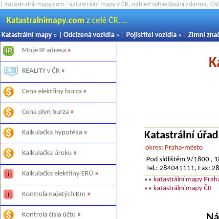
| Katastralni-mapy.com - katastrální mapy v ČR, náhled vyhledávání zdarma, čí
Katastralnimapy.com
z celé ČR....
Katastrální mapy
» |
Odcizená vozidla
» |
Pojistitel vozidla
» |
Zimní zna
Moje IP adresa
»
K
REALITY v ČR
»
Cena elektřiny burza
»
Cena plyn burza
»
Kalkulačka hypotéka
»
Katastrální úřa
okres: Praha-město
Kalkulačka úroku
»
Pod sídlištěm 9/1800 , 
Tel.: 284041111, Fax: 
Kalkulačka elektřiny ERÚ
»
««
katastrální mapy Prah
««
katastrální mapy ČR
Kontrola najetých Km
»
Kontrola čísla účtu
»
Ná