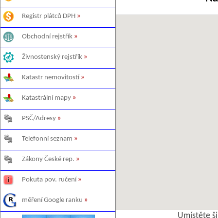
Registr plátců DPH
»
Obchodní rejstřík
»
Živnostenský rejstřík
»
Katastr nemovitostí
»
Katastrální mapy
»
PSČ/Adresy
»
Telefonní seznam
»
Zákony České rep.
»
Pokuta pov. ručení
»
měření Google ranku
»
Umístěte š