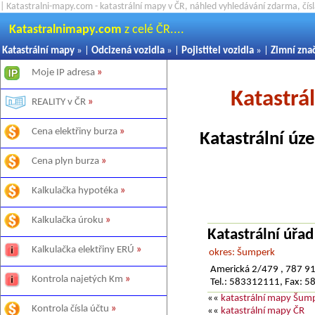
| Katastralni-mapy.com - katastrální mapy v ČR, náhled vyhledávání zdarma, čí
Katastralnimapy.com
z celé ČR....
Katastrální mapy
» |
Odcizená vozidla
» |
Pojistitel vozidla
» |
Zimní zna
Moje IP adresa
»
Katastr
REALITY v ČR
»
Cena elektřiny burza
»
Katastrální úz
Cena plyn burza
»
Kalkulačka hypotéka
»
Kalkulačka úroku
»
Katastrální úřa
Kalkulačka elektřiny ERÚ
»
okres: Šumperk
Americká 2/479 , 787 9
Kontrola najetých Km
»
Tel.: 583312111, Fax: 
««
katastrální mapy Šum
Kontrola čísla účtu
»
««
katastrální mapy ČR