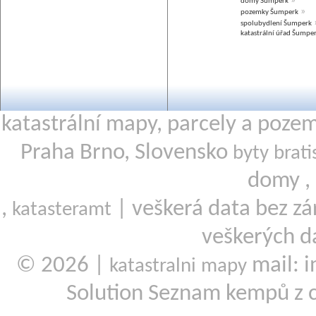
»
domy Šumperk
»
pozemky Šumperk
spolubydlení Šumperk
katastrální úřad Šumpe
katastrální mapy, parcely a poze
Praha Brno, Slovensko
byty brati
domy ,
,
| veškerá data bez zá
katasteramt
veškerých d
© 2026 |
mail: i
katastralni mapy
Solution Seznam kempů z 