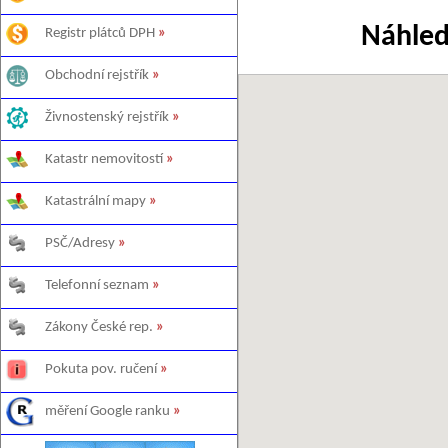
Náhled
Registr plátců DPH
»
Obchodní rejstřík
»
Živnostenský rejstřík
»
Katastr nemovitostí
»
Katastrální mapy
»
PSČ/Adresy
»
Telefonní seznam
»
Zákony České rep.
»
Pokuta pov. ručení
»
měření Google ranku
»