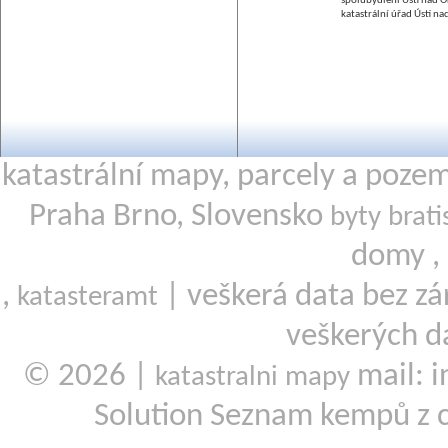
spolubydlení Ústí nad Or
katastrální úřad Ústí nad
katastrální mapy, parcely a poze
Praha Brno, Slovensko
byty brati
domy ,
,
| veškerá data bez zá
katasteramt
veškerých d
© 2026 |
mail: i
katastralni mapy
Solution Seznam kempů z 