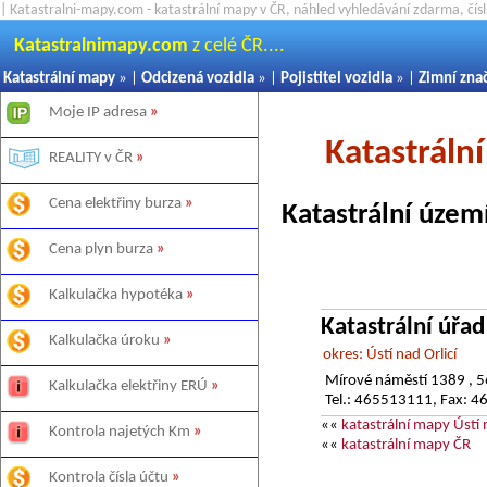
| Katastralni-mapy.com - katastrální mapy v ČR, náhled vyhledávání zdarma, čí
Katastralnimapy.com
z celé ČR....
Katastrální mapy
» |
Odcizená vozidla
» |
Pojistitel vozidla
» |
Zimní zna
Moje IP adresa
»
Katastráln
REALITY v ČR
»
Cena elektřiny burza
»
Katastrální územ
Cena plyn burza
»
Kalkulačka hypotéka
»
Katastrální úřad
Kalkulačka úroku
»
okres: Ústí nad Orlicí
Mírové náměstí 1389 , 56
Kalkulačka elektřiny ERÚ
»
Tel.: 465513111, Fax: 
««
katastrální mapy Ústí n
Kontrola najetých Km
»
««
katastrální mapy ČR
Kontrola čísla účtu
»