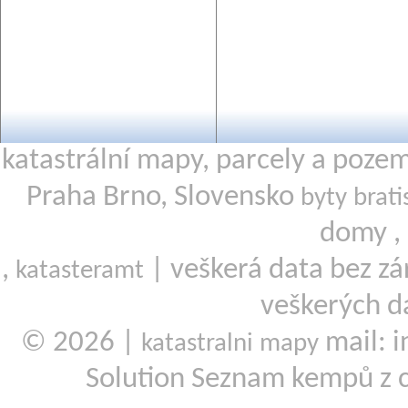
katastrální mapy, parcely a poze
Praha Brno, Slovensko
byty brati
domy ,
,
| veškerá data bez zá
katasteramt
veškerých d
© 2026 |
mail: i
katastralni mapy
Solution Seznam kempů z 