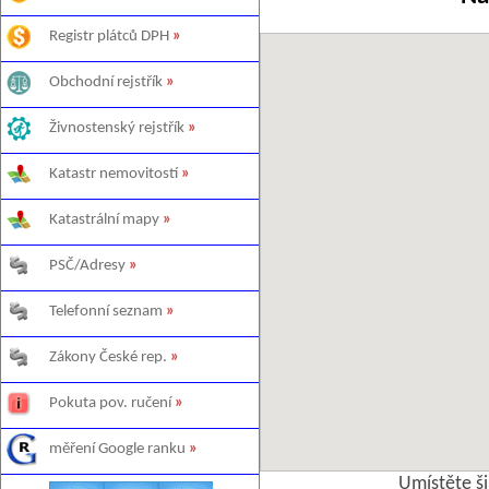
Registr plátců DPH
»
Obchodní rejstřík
»
Živnostenský rejstřík
»
Katastr nemovitostí
»
Katastrální mapy
»
PSČ/Adresy
»
Telefonní seznam
»
Zákony České rep.
»
Pokuta pov. ručení
»
měření Google ranku
»
Umístěte š