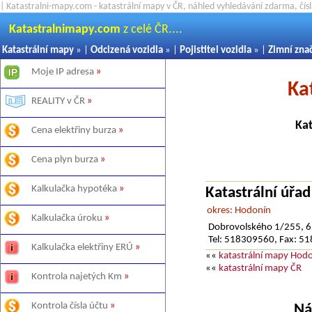
| Katastralni-mapy.com - katastrální mapy v ČR, náhled vyhledávání zdarma, čí
Katastralnimapy.com
z celé ČR....
Katastrální mapy
» |
Odcizená vozidla
» |
Pojistitel vozidla
» |
Zimní zna
Moje IP adresa
»
Ka
REALITY v ČR
»
Kat
Cena elektřiny burza
»
Cena plyn burza
»
Kalkulačka hypotéka
»
Katastrální úřa
okres: Hodonín
Kalkulačka úroku
»
Dobrovolského 1/255, 
Tel: 518309560, Fax: 
Kalkulačka elektřiny ERÚ
»
««
katastrální mapy Hod
««
katastrální mapy ČR
Kontrola najetých Km
»
Kontrola čísla účtu
»
Ná