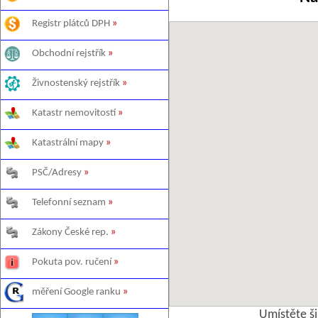
Registr plátců DPH
»
Obchodní rejstřík
»
Živnostenský rejstřík
»
Katastr nemovitostí
»
Katastrální mapy
»
PSČ/Adresy
»
Telefonní seznam
»
Zákony České rep.
»
Pokuta pov. ručení
»
měření Google ranku
»
Umístěte š