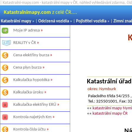
| Katastralni-mapy.com - katastrální mapy v ČR, náhled vyhledávání zdarma, čí
Katastralnimapy.com
z celé ČR....
Katastrální mapy
» |
Odcizená vozidla
» |
Pojistitel vozidla
» |
Zimní zna
Moje IP adresa
»
K
REALITY v ČR
»
Cena elektřiny burza
»
Cena plyn burza
»
Kalkulačka hypotéka
»
Katastrální úřa
okres: Nymburk
Kalkulačka úroku
»
Palackého třída 54/255
Tel.: 325501001, Fax: 
Kalkulačka elektřiny ERÚ
»
««
katastrální mapy Nym
««
katastrální mapy ČR
Kontrola najetých Km
»
Kontrola čísla účtu
»
Ná