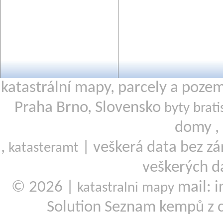
katastrální mapy, parcely a poze
Praha Brno, Slovensko
byty brati
domy ,
,
| veškerá data bez zá
katasteramt
veškerých d
© 2026 |
mail: i
katastralni mapy
Solution Seznam kempů z 