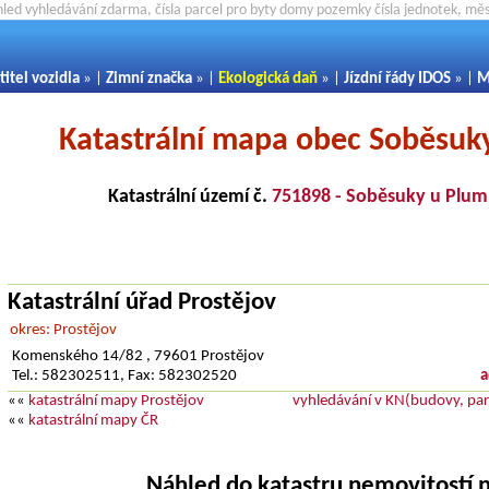
hled vyhledávání zdarma, čísla parcel pro byty domy pozemky čísla jednotek, m
titel vozidla
» |
Zimní značka
» |
Ekologická daň
» |
Jízdní řády IDOS
» |
M
Katastrální mapa obec Soběsuk
Katastrální území č.
751898 - Soběsuky u Plum
Katastrální úřad Prostějov
okres: Prostějov
Komenského 14/82 , 79601 Prostějov
Tel.: 582302511, Fax: 582302520
a
««
katastrální mapy Prostějov
vyhledávání v KN(budovy, parc
««
katastrální mapy ČR
Náhled do katastru nemovitostí