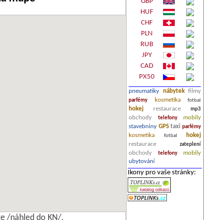
GBP
HUF
CHF
PLN
RUB
JPY
CAD
PX50
pneumatiky
nábytek
filmy
kosmetika
parfémy
fotbal
hokej
restaurace
mp3
obchody
mobily
telefony
stavebniny
GPS
taxi
parfémy
kosmetika
hokej
fotbal
restaurace
zateplení
obchody
mobily
telefony
ubytování
Ikony pro vaše stránky:
e /náhled do KN/.