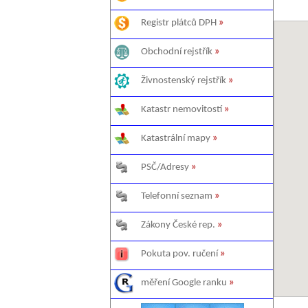
Registr plátců DPH
»
Obchodní rejstřík
»
Živnostenský rejstřík
»
Katastr nemovitostí
»
Katastrální mapy
»
PSČ/Adresy
»
Telefonní seznam
»
Zákony České rep.
»
Pokuta pov. ručení
»
měření Google ranku
»