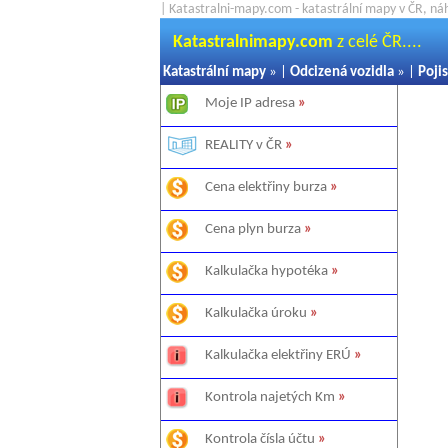
| Katastralni-mapy.com - katastrální mapy v ČR, ná
Katastralnimapy.com
z celé ČR....
Katastrální mapy
» |
Odcizená vozidla
» |
Pojis
Moje IP adresa
»
REALITY v ČR
»
Cena elektřiny burza
»
Cena plyn burza
»
Kalkulačka hypotéka
»
Kalkulačka úroku
»
Kalkulačka elektřiny ERÚ
»
Kontrola najetých Km
»
Kontrola čísla účtu
»