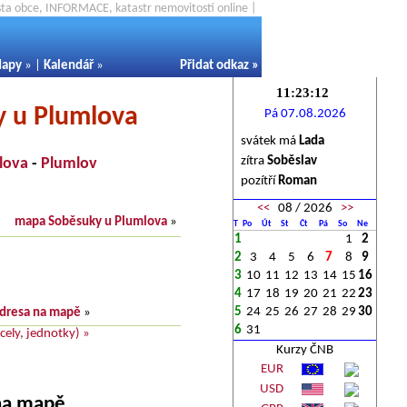
ěsta obce, INFORMACE, katastr nemovitostí online |
apy
» |
Kalendář
»
Přidat odkaz
»
y u Plumlova
Pá 07.08.2026
svátek má
Lada
zítra
Soběslav
lova
-
Plumlov
pozítří
Roman
<<
08 / 2026
>>
mapa Soběsuky u Plumlova
»
T
Po
Út
St
Čt
Pá
So
Ne
1
1
2
2
3
4
5
6
7
8
9
3
10
11
12
13
14
15
16
4
17
18
19
20
21
22
23
5
24
25
26
27
28
29
30
dresa na mapě
»
6
31
ely, jednotky) »
Kurzy ČNB
EUR
USD
 na mapě