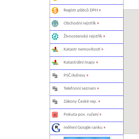
Registr plátců DPH
»
Obchodní rejstřík
»
Živnostenský rejstřík
»
Katastr nemovitostí
»
Katastrální mapy
»
PSČ/Adresy
»
Telefonní seznam
»
Zákony České rep.
»
Pokuta pov. ručení
»
měření Google ranku
»