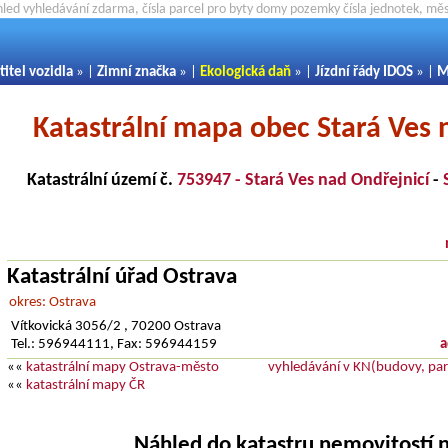
hled vyhledávání zdarma, čísla parcel pro byty domy pozemky čísla jednotek, m
titel vozidla
» |
Zimní značka
» |
Ekologická daň
» |
Jízdní řády IDOS
» |
M
Katastrální mapa obec Stará Ves 
Katastrální území č.
753947 - Stará Ves nad Ondřejnicí
-
Katastrální úřad Ostrava
okres: Ostrava
Vítkovická 3056/2 , 70200 Ostrava
Tel.: 596944111, Fax: 596944159
a
««
katastrální mapy Ostrava-město
vyhledávání v KN(budovy, parc
««
katastrální mapy ČR
Náhled do katastru nemovitostí