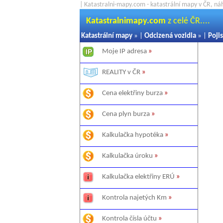
| Katastralni-mapy.com - katastrální mapy v ČR, ná
Katastralnimapy.com
z celé ČR....
Katastrální mapy
» |
Odcizená vozidla
» |
Pojis
Moje IP adresa
»
REALITY v ČR
»
Cena elektřiny burza
»
Cena plyn burza
»
Kalkulačka hypotéka
»
Kalkulačka úroku
»
Kalkulačka elektřiny ERÚ
»
Kontrola najetých Km
»
Kontrola čísla účtu
»