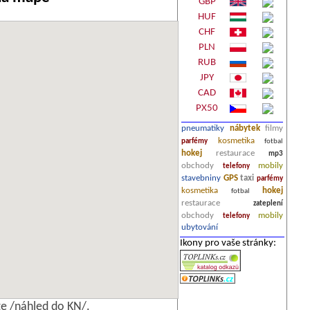
GBP
HUF
CHF
PLN
RUB
JPY
CAD
PX50
pneumatiky
nábytek
filmy
kosmetika
parfémy
fotbal
hokej
restaurace
mp3
obchody
mobily
telefony
stavebniny
GPS
taxi
parfémy
kosmetika
hokej
fotbal
restaurace
zateplení
obchody
mobily
telefony
ubytování
Ikony pro vaše stránky:
e /náhled do KN/.