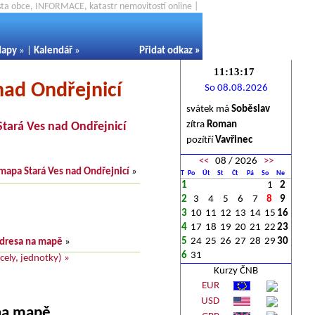
ěsta obce, INFORMACE, katastr nemovitostí online |
apy
» |
Kalendář
»
Přidat odkaz
»
nad Ondřejnicí
So 08.08.2026
svátek má
Soběslav
zítra
Roman
Stará Ves nad Ondřejnicí
pozítří
Vavřinec
<<
08 / 2026
>>
mapa Stará Ves nad Ondřejnicí
»
T
Po
Út
St
Čt
Pá
So
Ne
1
1
2
2
3
4
5
6
7
8
9
3
10
11
12
13
14
15
16
4
17
18
19
20
21
22
23
5
24
25
26
27
28
29
30
dresa na mapě
»
6
31
ely, jednotky) »
Kurzy ČNB
EUR
USD
 na mapě