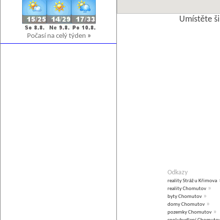
Umístěte š
Počasí na celý týden
»
Odkazy
reality Stráž u Křimova
»
reality Chomutov
»
byty Chomutov
»
domy Chomutov
»
pozemky Chomutov