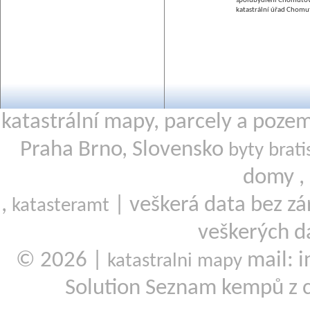
spolubydlení Chomuto
katastrální úřad Chomu
katastrální mapy, parcely a poze
Praha Brno, Slovensko
byty brati
domy ,
,
| veškerá data bez zá
katasteramt
veškerých d
© 2026 |
mail: i
katastralni mapy
Solution Seznam kempů z 