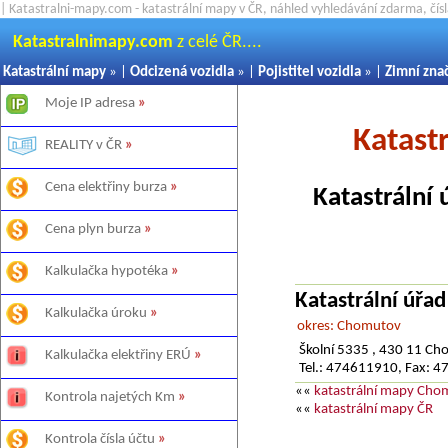
| Katastralni-mapy.com - katastrální mapy v ČR, náhled vyhledávání zdarma, čí
Katastralnimapy.com
z celé ČR....
Katastrální mapy
» |
Odcizená vozidla
» |
Pojistitel vozidla
» |
Zimní zna
Moje IP adresa
»
Katast
REALITY v ČR
»
Cena elektřiny burza
»
Katastrální 
Cena plyn burza
»
Kalkulačka hypotéka
»
Katastrální úřa
Kalkulačka úroku
»
okres: Chomutov
Školní 5335 , 430 11 C
Kalkulačka elektřiny ERÚ
»
Tel.: 474611910, Fax: 
««
katastrální mapy Cho
Kontrola najetých Km
»
««
katastrální mapy ČR
Kontrola čísla účtu
»