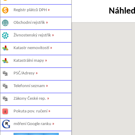
Náhled
Registr plátců DPH
»
Obchodní rejstřík
»
Živnostenský rejstřík
»
Katastr nemovitostí
»
Katastrální mapy
»
PSČ/Adresy
»
Telefonní seznam
»
Zákony České rep.
»
Pokuta pov. ručení
»
měření Google ranku
»