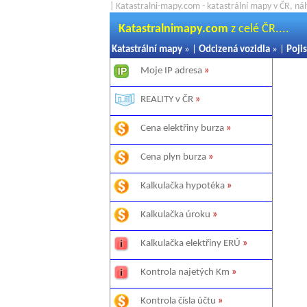
| Katastralni-mapy.com - katastrální mapy v ČR, ná
Katastralnimapy.com
z celé ČR....
Katastrální mapy
» |
Odcizená vozidla
» |
Pojis
Moje IP adresa
»
REALITY v ČR
»
Cena elektřiny burza
»
Cena plyn burza
»
Kalkulačka hypotéka
»
Kalkulačka úroku
»
Kalkulačka elektřiny ERÚ
»
Kontrola najetých Km
»
Kontrola čísla účtu
»