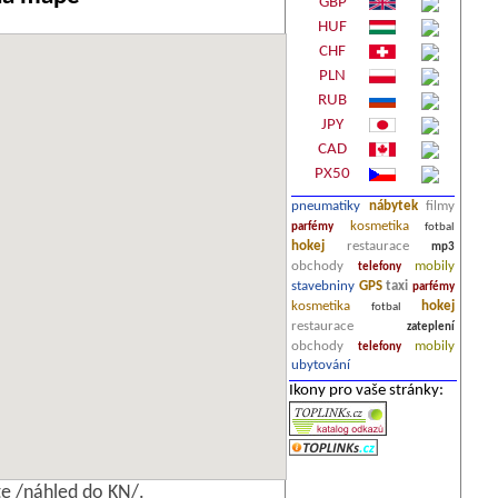
GBP
HUF
CHF
PLN
RUB
JPY
CAD
PX50
pneumatiky
nábytek
filmy
kosmetika
parfémy
fotbal
hokej
restaurace
mp3
obchody
mobily
telefony
stavebniny
GPS
taxi
parfémy
kosmetika
hokej
fotbal
restaurace
zateplení
obchody
mobily
telefony
ubytování
Ikony pro vaše stránky:
e /náhled do KN/.