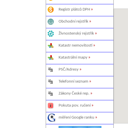
Registr plátců DPH
»
Obchodní rejstřík
»
Živnostenský rejstřík
»
Katastr nemovitostí
»
Katastrální mapy
»
PSČ/Adresy
»
Telefonní seznam
»
Zákony České rep.
»
Pokuta pov. ručení
»
měření Google ranku
»