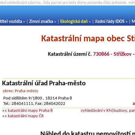
hled vyhledávání zdarma, čísla parcel pro byty domy pozemky čísla jednotek, m
titel vozidla
» |
Zimní značka
» |
Ekologická daň
» |
Jízdní řády IDOS
» |
M
Katastrální mapa obec St
Katastrální území č.
730866 - Střížkov
Katastrální úřad Praha-město
okres: Praha-město
Pod sídlištěm 9/1800 , 18214 Praha 8
Tel.: 284041111, Fax: 284042022
a
««
katastrální mapy Praha 8
vyhledávání v KN(budovy, parc
««
katastrální mapy ČR
Náhled do katastru nemovitostí