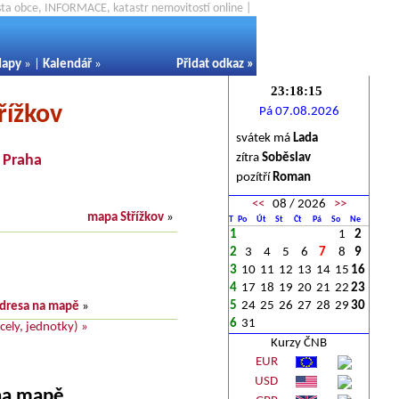
ěsta obce, INFORMACE, katastr nemovitostí online |
apy
» |
Kalendář
»
Přidat odkaz
»
řížkov
Pá 07.08.2026
svátek má
Lada
zítra
Soběslav
-
Praha
pozítří
Roman
<<
08 / 2026
>>
mapa Střížkov
»
T
Po
Út
St
Čt
Pá
So
Ne
1
1
2
2
3
4
5
6
7
8
9
3
10
11
12
13
14
15
16
4
17
18
19
20
21
22
23
5
24
25
26
27
28
29
30
dresa na mapě
»
6
31
ely, jednotky) »
Kurzy ČNB
EUR
USD
 na mapě