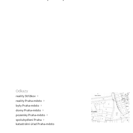
Odkazy
»
reality Střížkov
»
reality Praha-město
»
byty Praha-město
»
domy Praha-město
»
pozemky Praha-město
»
spolubydlení Praha
katastrální úřad Praha-město