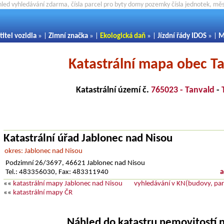
hled vyhledávání zdarma, čísla parcel pro byty domy pozemky čísla jednotek, m
titel vozidla
» |
Zimní značka
» |
Ekologická daň
» |
Jízdní řády IDOS
» |
M
Katastrální mapa obec T
Katastrální území č.
765023 - Tanvald
-
Katastrální úřad Jablonec nad Nisou
okres: Jablonec nad Nisou
Podzimní 26/3697, 46621 Jablonec nad Nisou
Tel.: 483356030, Fax: 483311940
a
««
katastrální mapy Jablonec nad Nisou
vyhledávání v KN(budovy, parc
««
katastrální mapy ČR
Náhled do katastru nemovitostí