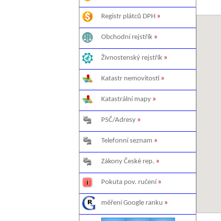
Registr plátců DPH
»
Obchodní rejstřík
»
Živnostenský rejstřík
»
Katastr nemovitostí
»
Katastrální mapy
»
PSČ/Adresy
»
Telefonní seznam
»
Zákony České rep.
»
Pokuta pov. ručení
»
měření Google ranku
»