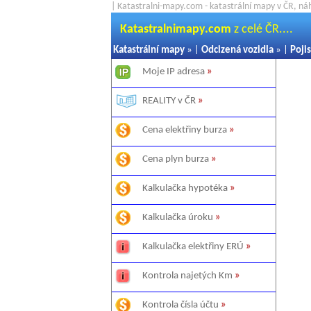
| Katastralni-mapy.com - katastrální mapy v ČR, ná
Katastralnimapy.com
z celé ČR....
Katastrální mapy
» |
Odcizená vozidla
» |
Pojis
Moje IP adresa
»
REALITY v ČR
»
Cena elektřiny burza
»
Cena plyn burza
»
Kalkulačka hypotéka
»
Kalkulačka úroku
»
Kalkulačka elektřiny ERÚ
»
Kontrola najetých Km
»
Kontrola čísla účtu
»