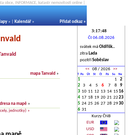
ěsta obce, INFORMACE, katastr nemovitostí online |
apy
» |
Kalendář
»
Přidat odkaz
»
anvald
Čt 06.08.2026
svátek má
Oldřišk..
zítra
Lada
Tanvald
pozítří
Soběslav
<<
08 / 2026
>>
mapa Tanvald
»
T
Po
Út
St
Čt
Pá
So
Ne
1
1
2
2
3
4
5
6
7
8
9
3
10
11
12
13
14
15
16
4
17
18
19
20
21
22
23
5
24
25
26
27
28
29
30
dresa na mapě
»
6
31
ely, jednotky) »
Kurzy ČNB
EUR
USD
 na mapě