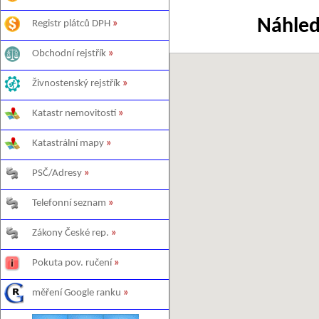
Náhled
Registr plátců DPH
»
Obchodní rejstřík
»
Živnostenský rejstřík
»
Katastr nemovitostí
»
Katastrální mapy
»
PSČ/Adresy
»
Telefonní seznam
»
Zákony České rep.
»
Pokuta pov. ručení
»
měření Google ranku
»