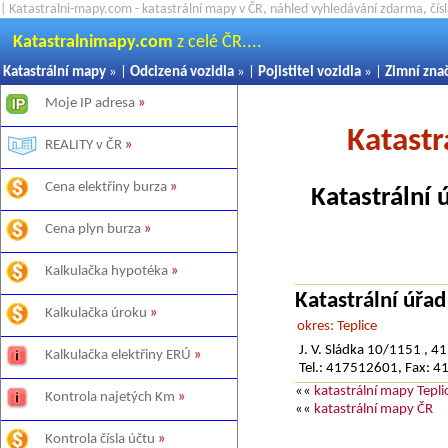
| Katastralni-mapy.com - katastrální mapy v ČR, náhled vyhledávání zdarma, čí
Katastralnimapy.com
z celé ČR....
Katastrální mapy
» |
Odcizená vozidla
» |
Pojistitel vozidla
» |
Zimní zna
Moje IP adresa
»
Katastr
REALITY v ČR
»
Cena elektřiny burza
»
Katastrální 
Cena plyn burza
»
Kalkulačka hypotéka
»
Katastrální úřad
Kalkulačka úroku
»
okres: Teplice
J. V. Sládka 10/1151 , 41
Kalkulačka elektřiny ERÚ
»
Tel.: 417512601, Fax: 
««
katastrální mapy Tepli
Kontrola najetých Km
»
««
katastrální mapy ČR
Kontrola čísla účtu
»