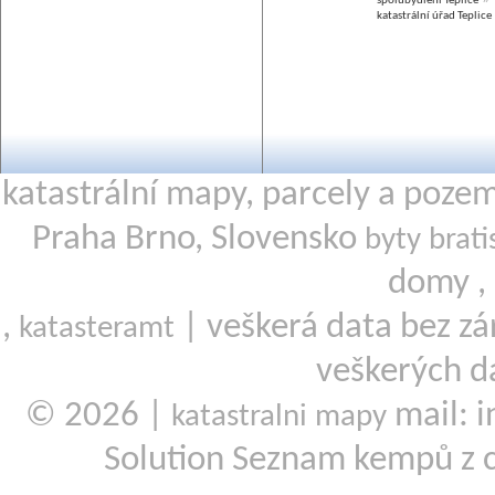
spolubydlení Teplice
katastrální úřad Teplice
katastrální mapy, parcely a poze
Praha Brno, Slovensko
byty brati
domy ,
,
| veškerá data bez zá
katasteramt
veškerých d
© 2026 |
mail: i
katastralni mapy
Solution Seznam kempů z 