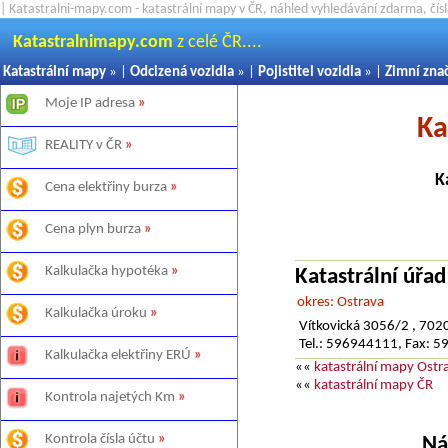
| Katastralni-mapy.com - katastrální mapy v ČR, náhled vyhledávání zdarma, čí
Katastralnimapy.com
z celé ČR....
Katastrální mapy
» |
Odcizená vozidla
» |
Pojistitel vozidla
» |
Zimní zna
Moje IP adresa
»
Ka
REALITY v ČR
»
K
Cena elektřiny burza
»
Cena plyn burza
»
Kalkulačka hypotéka
»
Katastrální úřa
okres: Ostrava
Kalkulačka úroku
»
Vítkovická 3056/2 , 702
Tel.: 596944111, Fax: 
Kalkulačka elektřiny ERÚ
»
««
katastrální mapy Ost
««
katastrální mapy ČR
Kontrola najetých Km
»
Kontrola čísla účtu
»
Ná