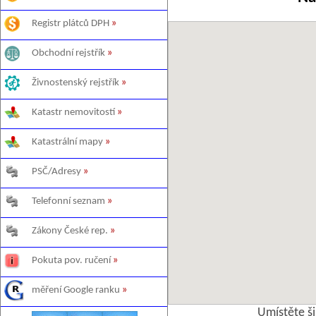
Registr plátců DPH
»
Obchodní rejstřík
»
Živnostenský rejstřík
»
Katastr nemovitostí
»
Katastrální mapy
»
PSČ/Adresy
»
Telefonní seznam
»
Zákony České rep.
»
Pokuta pov. ručení
»
měření Google ranku
»
Umístěte š