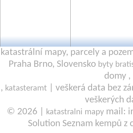
katastrální mapy, parcely a poze
Praha Brno, Slovensko
byty brati
domy ,
,
| veškerá data bez zá
katasteramt
veškerých d
© 2026 |
mail: i
katastralni mapy
Solution Seznam kempů z 