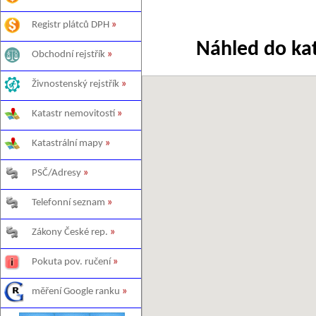
Registr plátců DPH
»
Náhled do ka
Obchodní rejstřík
»
Živnostenský rejstřík
»
Katastr nemovitostí
»
Katastrální mapy
»
PSČ/Adresy
»
Telefonní seznam
»
Zákony České rep.
»
Pokuta pov. ručení
»
měření Google ranku
»