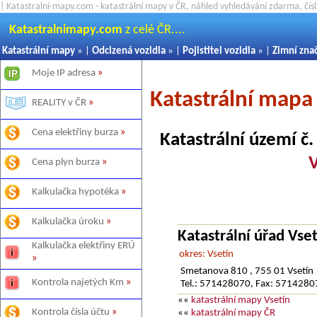
| Katastralni-mapy.com - katastrální mapy v ČR, náhled vyhledávání zdarma, čí
Katastralnimapy.com
z celé ČR....
Katastrální mapy
» |
Odcizená vozidla
» |
Pojistitel vozidla
» |
Zimní zna
Moje IP adresa
»
Katastrální mapa
REALITY v ČR
»
Cena elektřiny burza
»
Katastrální území č
V
Cena plyn burza
»
Kalkulačka hypotéka
»
Kalkulačka úroku
»
Katastrální úřad Vset
Kalkulačka elektřiny ERÚ
okres: Vsetín
»
Smetanova 810 , 755 01 Vsetín
Kontrola najetých Km
»
Tel.: 571428070, Fax: 571428
««
katastrální mapy Vsetín
Kontrola čísla účtu
»
««
katastrální mapy ČR