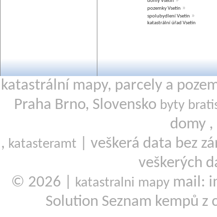
»
domy Vsetín
»
pozemky Vsetín
»
spolubydlení Vsetín
katastrální úřad Vsetín
katastrální mapy, parcely a poze
Praha Brno, Slovensko
byty brati
domy ,
,
| veškerá data bez zá
katasteramt
veškerých d
© 2026 |
mail: i
katastralni mapy
Solution Seznam kempů z 