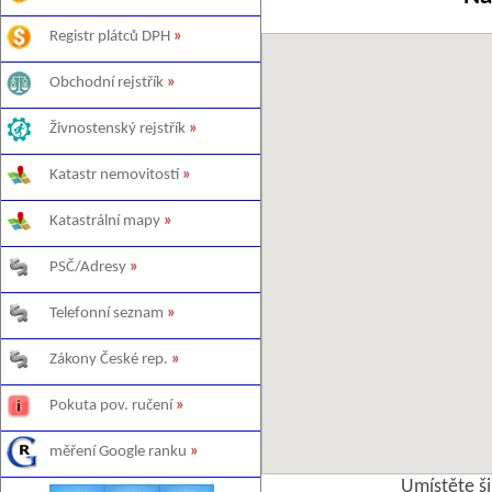
Registr plátců DPH
»
Obchodní rejstřík
»
Živnostenský rejstřík
»
Katastr nemovitostí
»
Katastrální mapy
»
PSČ/Adresy
»
Telefonní seznam
»
Zákony České rep.
»
Pokuta pov. ručení
»
měření Google ranku
»
Umístěte š