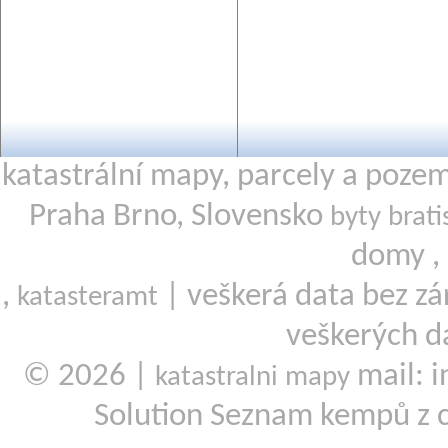
katastrální mapy, parcely a poze
Praha Brno, Slovensko
byty brati
domy ,
,
| veškerá data bez zá
katasteramt
veškerých d
© 2026 |
mail: i
katastralni mapy
Solution Seznam kempů z 