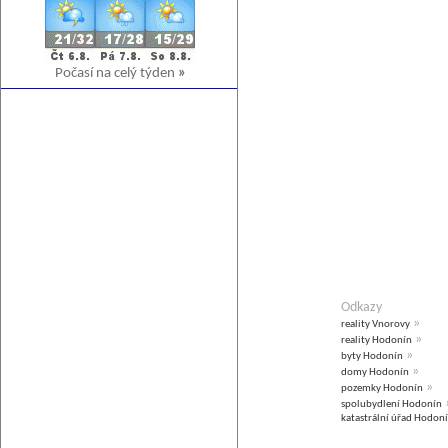
Počasí na celý týden
»
Odkazy
»
reality Vnorovy
»
reality Hodonín
»
byty Hodonín
»
domy Hodonín
»
pozemky Hodonín
spolubydlení Hodonín
katastrální úřad Hodon