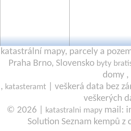
katastrální mapy, parcely a poze
Praha Brno, Slovensko
byty brati
domy ,
,
| veškerá data bez zá
katasteramt
veškerých d
© 2026 |
mail: i
katastralni mapy
Solution Seznam kempů z 