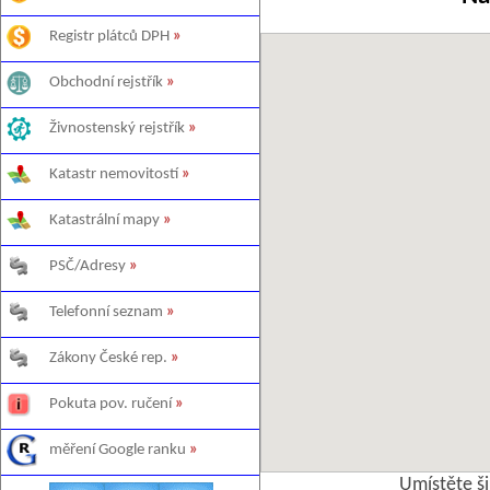
Registr plátců DPH
»
Obchodní rejstřík
»
Živnostenský rejstřík
»
Katastr nemovitostí
»
Katastrální mapy
»
PSČ/Adresy
»
Telefonní seznam
»
Zákony České rep.
»
Pokuta pov. ručení
»
měření Google ranku
»
Umístěte š