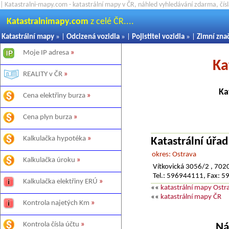
| Katastralni-mapy.com - katastrální mapy v ČR, náhled vyhledávání zdarma, čí
Katastralnimapy.com
z celé ČR....
Katastrální mapy
» |
Odcizená vozidla
» |
Pojistitel vozidla
» |
Zimní zna
Moje IP adresa
»
Ka
REALITY v ČR
»
Ka
Cena elektřiny burza
»
Cena plyn burza
»
Kalkulačka hypotéka
»
Katastrální úřa
okres: Ostrava
Kalkulačka úroku
»
Vítkovická 3056/2 , 702
Tel.: 596944111, Fax: 
Kalkulačka elektřiny ERÚ
»
««
katastrální mapy Ost
««
katastrální mapy ČR
Kontrola najetých Km
»
Kontrola čísla účtu
»
Ná