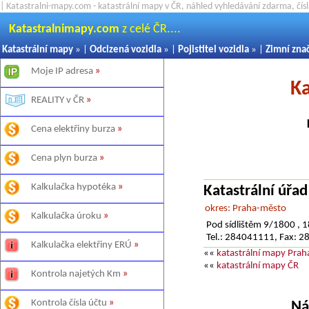
| Katastralni-mapy.com - katastrální mapy v ČR, náhled vyhledávání zdarma, čí
Katastralnimapy.com
z celé ČR....
Katastrální mapy
» |
Odcizená vozidla
» |
Pojistitel vozidla
» |
Zimní zna
Moje IP adresa
»
Ka
REALITY v ČR
»
Cena elektřiny burza
»
Cena plyn burza
»
Kalkulačka hypotéka
»
Katastrální úřa
okres: Praha-město
Kalkulačka úroku
»
Pod sídlištěm 9/1800 , 
Tel.: 284041111, Fax: 
Kalkulačka elektřiny ERÚ
»
««
katastrální mapy Prah
««
katastrální mapy ČR
Kontrola najetých Km
»
Kontrola čísla účtu
»
Ná