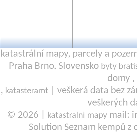
katastrální mapy, parcely a poze
Praha Brno, Slovensko
byty brati
domy ,
,
| veškerá data bez zá
katasteramt
veškerých d
© 2026 |
mail: i
katastralni mapy
Solution Seznam kempů z 