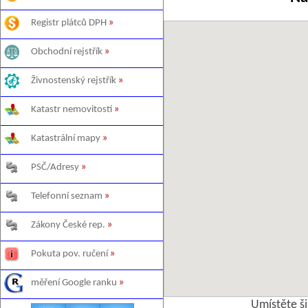
Registr plátců DPH
»
Obchodní rejstřík
»
Živnostenský rejstřík
»
Katastr nemovitostí
»
Katastrální mapy
»
PSČ/Adresy
»
Telefonní seznam
»
Zákony České rep.
»
Pokuta pov. ručení
»
měření Google ranku
»
Umístěte š