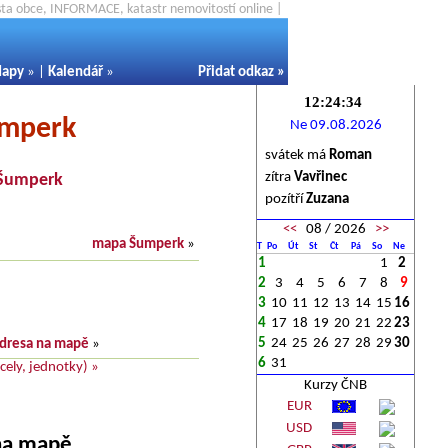
ěsta obce, INFORMACE, katastr nemovitostí online |
apy
» |
Kalendář
»
Přidat odkaz
»
umperk
Ne 09.08.2026
svátek má
Roman
zítra
Vavřinec
Šumperk
pozítří
Zuzana
<<
08 / 2026
>>
mapa Šumperk
»
T
Po
Út
St
Čt
Pá
So
Ne
1
1
2
2
3
4
5
6
7
8
9
3
10
11
12
13
14
15
16
4
17
18
19
20
21
22
23
5
24
25
26
27
28
29
30
dresa na mapě
»
6
31
ely, jednotky) »
Kurzy ČNB
EUR
USD
 na mapě