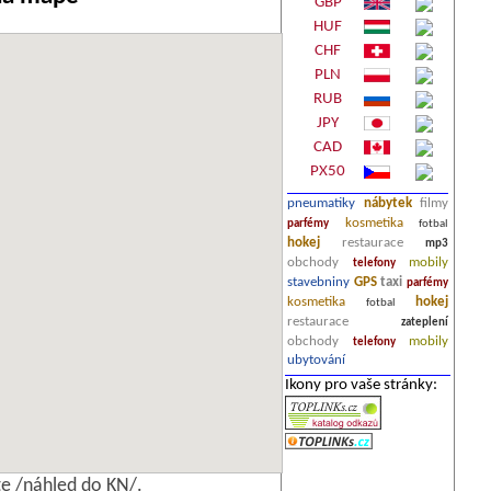
GBP
HUF
CHF
PLN
RUB
JPY
CAD
PX50
pneumatiky
nábytek
filmy
kosmetika
parfémy
fotbal
hokej
restaurace
mp3
obchody
mobily
telefony
stavebniny
GPS
taxi
parfémy
kosmetika
hokej
fotbal
restaurace
zateplení
obchody
mobily
telefony
ubytování
Ikony pro vaše stránky:
e /náhled do KN/.