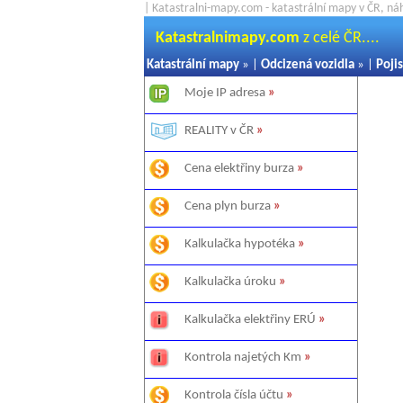
| Katastralni-mapy.com - katastrální mapy v ČR, ná
Katastralnimapy.com
z celé ČR....
Katastrální mapy
» |
Odcizená vozidla
» |
Pojis
Moje IP adresa
»
REALITY v ČR
»
Cena elektřiny burza
»
Cena plyn burza
»
Kalkulačka hypotéka
»
Kalkulačka úroku
»
Kalkulačka elektřiny ERÚ
»
Kontrola najetých Km
»
Kontrola čísla účtu
»