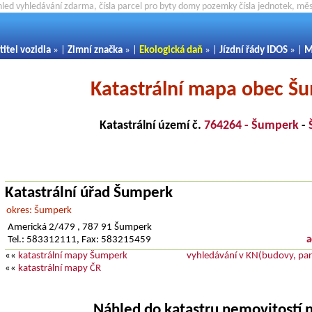
hled vyhledávání zdarma, čísla parcel pro byty domy pozemky čísla jednotek, m
titel vozidla
» |
Zimní značka
» |
Ekologická daň
» |
Jízdní řády IDOS
» |
M
Katastrální mapa obec Š
Katastrální území č.
764264 - Šumperk
-
Katastrální úřad Šumperk
okres: Šumperk
Americká 2/479 , 787 91 Šumperk
Tel.: 583312111, Fax: 583215459
a
««
katastrální mapy Šumperk
vyhledávání v KN(budovy, parc
««
katastrální mapy ČR
Náhled do katastru nemovitostí