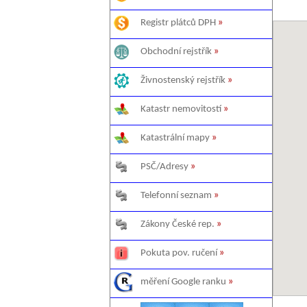
Registr plátců DPH
»
Obchodní rejstřík
»
Živnostenský rejstřík
»
Katastr nemovitostí
»
Katastrální mapy
»
PSČ/Adresy
»
Telefonní seznam
»
Zákony České rep.
»
Pokuta pov. ručení
»
měření Google ranku
»