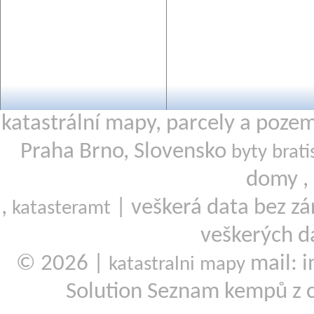
katastrální mapy, parcely a poze
Praha Brno, Slovensko
byty brati
domy ,
,
| veškerá data bez zá
katasteramt
veškerých d
© 2026 |
mail: i
katastralni mapy
Solution Seznam kempů z 