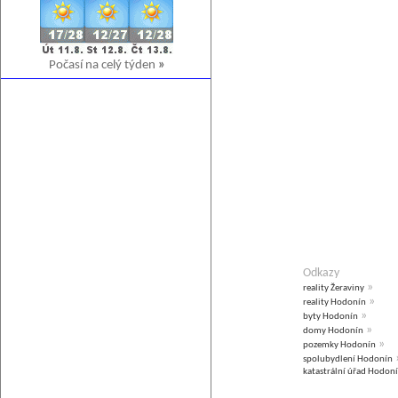
Počasí na celý týden
»
Odkazy
»
reality Žeraviny
»
reality Hodonín
»
byty Hodonín
»
domy Hodonín
»
pozemky Hodonín
spolubydlení Hodonín
katastrální úřad Hodon