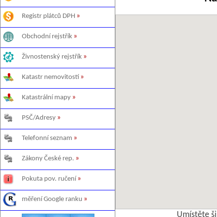
Registr plátců DPH
»
Obchodní rejstřík
»
Živnostenský rejstřík
»
Katastr nemovitostí
»
Katastrální mapy
»
PSČ/Adresy
»
Telefonní seznam
»
Zákony České rep.
»
Pokuta pov. ručení
»
měření Google ranku
»
Umístěte š