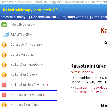
| Katastralni-mapy.com - katastrální mapy v ČR, náhled vyhledávání zdarma, čí
Katastralnimapy.com
z celé ČR....
Katastrální mapy
» |
Odcizená vozidla
» |
Pojistitel vozidla
» |
Zimní zna
Moje IP adresa
»
Ka
REALITY v ČR
»
K
Cena elektřiny burza
»
Cena plyn burza
»
Kalkulačka hypotéka
»
Katastrální úřa
okres: Hodonín
Kalkulačka úroku
»
Dobrovolského 1/255, 
Tel: 518309560, Fax: 
Kalkulačka elektřiny ERÚ
»
««
katastrální mapy Hod
««
katastrální mapy ČR
Kontrola najetých Km
»
Kontrola čísla účtu
»
Ná