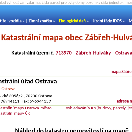
hled vyhledávání zdarma, čísla parcel pro byty domy pozemky čísla jednotek, m
titel vozidla
» |
Zimní značka
» |
Ekologická daň
» |
Jízdní řády IDOS
» |
M
Katastrální mapa obec Zábřeh-Hulv
Katastrální území č.
713970 - Zábřeh-Hulváky
-
Ostrav
mapa Zábře
astrální úřad Ostrava
: Ostrava
vická 3056/2 , 70200 Ostrava
: 596944111, Fax: 596944159
adresa 
tastrální mapy Ostrava-město
vyhledávání v KN(budovy, parcely, je
tastrální mapy ČR
Náhled do katastru nemovitostí na mapě