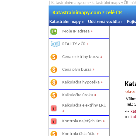
| Katastralni-mapy.com - katastrální mapy v ČR, ná
Katastralnimapy.com
z celé ČR....
Katastrální mapy
» |
Odcizená vozidla
» |
Pojis
Moje IP adresa
»
REALITY v ČR
»
Cena elektřiny burza
»
Cena plyn burza
»
Kalkulačka hypotéka
»
Kat
okres
Kalkulačka úroku
»
Vítko
Tel.
Kalkulačka elektřiny ERÚ
»
««
ka
««
ka
Kontrola najetých Km
»
Kontrola čísla účtu
»