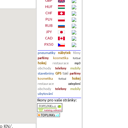
GBP
HUF
CHF
PLN
RUB
JPY
CAD
PX50
pneumatiky
nábytek
filmy
kosmetika
parfémy
fotbal
hokej
restaurace
mp3
obchody
mobily
telefony
stavebniny
GPS
taxi
parfémy
kosmetika
hokej
fotbal
restaurace
zateplení
obchody
mobily
telefony
ubytování
Ikony pro vaše stránky:
o KN/.