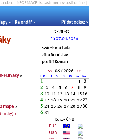
ěsta obce, INFORMACE, katastr nemovitostí online |
apy
» |
Kalendář
»
Přidat odkaz
»
áky
Pá 07.08.2026
svátek má
Lada
zítra
Soběslav
a
pozítří
Roman
<<
08 / 2026
>>
h-Hulváky
»
T
Po
Út
St
Čt
Pá
So
Ne
1
1
2
2
3
4
5
6
7
8
9
3
10
11
12
13
14
15
16
4
17
18
19
20
21
22
23
5
24
25
26
27
28
29
30
na mapě
»
6
31
dnotky) »
Kurzy ČNB
EUR
USD