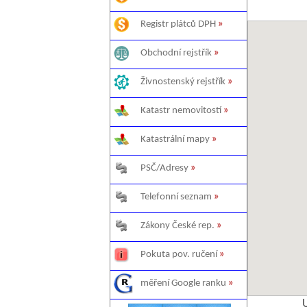
Registr plátců DPH
»
Obchodní rejstřík
»
Živnostenský rejstřík
»
Katastr nemovitostí
»
Katastrální mapy
»
PSČ/Adresy
»
Telefonní seznam
»
Zákony České rep.
»
Pokuta pov. ručení
»
měření Google ranku
»