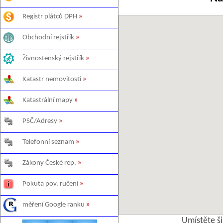
Registr plátců DPH
»
Obchodní rejstřík
»
Živnostenský rejstřík
»
Katastr nemovitostí
»
Katastrální mapy
»
PSČ/Adresy
»
Telefonní seznam
»
Zákony České rep.
»
Pokuta pov. ručení
»
měření Google ranku
»
Umístěte š