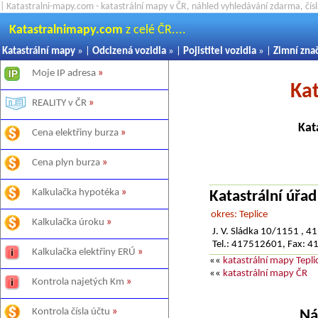
| Katastralni-mapy.com - katastrální mapy v ČR, náhled vyhledávání zdarma, čí
Katastralnimapy.com
z celé ČR....
Katastrální mapy
» |
Odcizená vozidla
» |
Pojistitel vozidla
» |
Zimní zna
Moje IP adresa
»
Ka
REALITY v ČR
»
Kat
Cena elektřiny burza
»
Cena plyn burza
»
Kalkulačka hypotéka
»
Katastrální úřad
okres: Teplice
Kalkulačka úroku
»
J. V. Sládka 10/1151 , 41
Tel.: 417512601, Fax: 
Kalkulačka elektřiny ERÚ
»
««
katastrální mapy Tepli
««
katastrální mapy ČR
Kontrola najetých Km
»
Kontrola čísla účtu
»
Ná