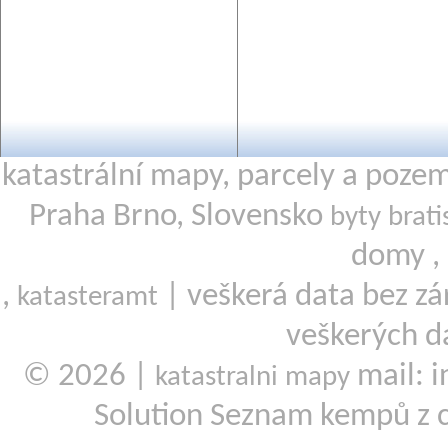
katastrální mapy, parcely a poze
Praha Brno, Slovensko
byty brati
domy ,
,
| veškerá data bez zá
katasteramt
veškerých d
© 2026 |
mail: i
katastralni mapy
Solution Seznam kempů z 