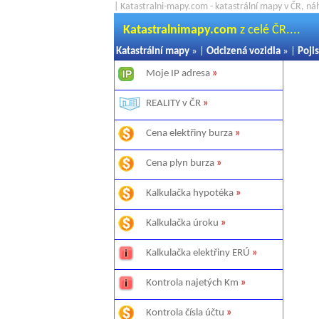
| Katastralni-mapy.com - katastrální mapy v ČR, ná
Katastralnimapy.com
z celé ČR....
Katastrální mapy
» |
Odcizená vozidla
» |
Pojis
Moje IP adresa
»
REALITY v ČR
»
Cena elektřiny burza
»
Cena plyn burza
»
Kalkulačka hypotéka
»
Kalkulačka úroku
»
Kalkulačka elektřiny ERÚ
»
Kontrola najetých Km
»
Kontrola čísla účtu
»