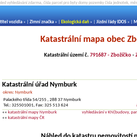
hled vyhledávání zdarma, čísla parcel pro byty domy pozemky čísla jednotek, m
titel vozidla
» |
Zimní značka
» |
Ekologická daň
» |
Jízdní řády IDOS
» |
M
Katastrální mapa obec Zb
Katastrální území č.
791687 - Zbožíčko
-
Katastrální úřad Nymburk
okres: Nymburk
Palackého třída 54/255 , 288 37 Nymburk
Tel.: 325501001, Fax: 325 513 624
««
katastrální mapy Nymburk
vyhledávání v KN(budovy, parc
««
katastrální mapy ČR
Náhled do katastru nemovitostí