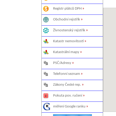
Registr plátců DPH
»
Obchodní rejstřík
»
Živnostenský rejstřík
»
Katastr nemovitostí
»
Katastrální mapy
»
PSČ/Adresy
»
Telefonní seznam
»
Zákony České rep.
»
Pokuta pov. ručení
»
měření Google ranku
»