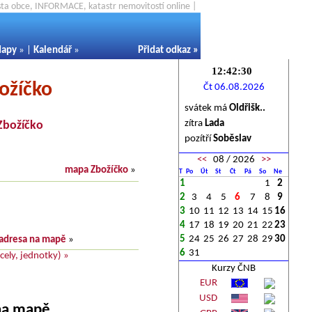
ěsta obce, INFORMACE, katastr nemovitostí online |
apy
» |
Kalendář
»
Přidat odkaz
»
ožíčko
Čt 06.08.2026
svátek má
Oldřišk..
zítra
Lada
Zbožíčko
pozítří
Soběslav
<<
08 / 2026
>>
mapa Zbožíčko
»
T
Po
Út
St
Čt
Pá
So
Ne
1
1
2
2
3
4
5
6
7
8
9
3
10
11
12
13
14
15
16
4
17
18
19
20
21
22
23
5
24
25
26
27
28
29
30
adresa na mapě
»
6
31
ely, jednotky) »
Kurzy ČNB
EUR
USD
 na mapě