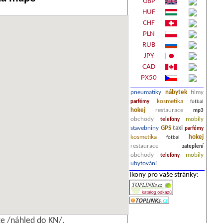
GBP
HUF
CHF
PLN
RUB
JPY
CAD
PX50
pneumatiky
nábytek
filmy
kosmetika
parfémy
fotbal
hokej
restaurace
mp3
obchody
mobily
telefony
stavebniny
GPS
taxi
parfémy
kosmetika
hokej
fotbal
restaurace
zateplení
obchody
mobily
telefony
ubytování
Ikony pro vaše stránky:
e /náhled do KN/.