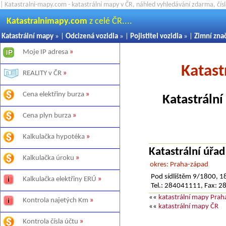
| Katastralni-mapy.com - katastrální mapy v ČR, náhled vyhledávání zdarma, čí
Katastralnimapy.com
z celé ČR....
Katastrální mapy
» |
Odcizená vozidla
» |
Pojistitel vozidla
» |
Zimní zna
Moje IP adresa
»
Katast
REALITY v ČR
»
Cena elektřiny burza
»
Katastrální
Cena plyn burza
»
Kalkulačka hypotéka
»
Katastrální úřa
Kalkulačka úroku
»
okres: Praha-západ
Pod sídlištěm 9/1800, 1
Kalkulačka elektřiny ERÚ
»
Tel.: 284041111, Fax: 
««
katastrální mapy Pra
Kontrola najetých Km
»
««
katastrální mapy ČR
Kontrola čísla účtu
»