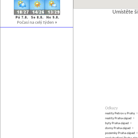
Umístěte š
Počasí na celý týden
»
Odkazy
»
reality Petrov u Prahy
»
reality Praha-západ
»
byty Praha-západ
»
domy Praha-západ
»
pozemky Praha-západ