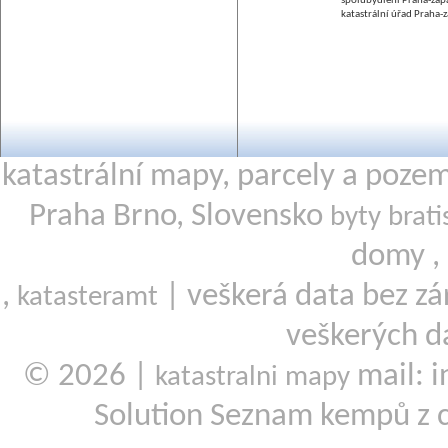
spolubydlení Praha-záp
katastrální úřad Praha-
katastrální mapy, parcely a poze
Praha Brno, Slovensko
byty brati
domy ,
,
| veškerá data bez zá
katasteramt
veškerých d
© 2026 |
mail: i
katastralni mapy
Solution Seznam kempů z 