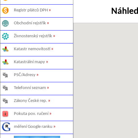
Náhled
Registr plátců DPH
»
Obchodní rejstřík
»
Živnostenský rejstřík
»
Katastr nemovitostí
»
Katastrální mapy
»
PSČ/Adresy
»
Telefonní seznam
»
Zákony České rep.
»
Pokuta pov. ručení
»
měření Google ranku
»