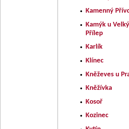
Kamenný Přív
Kamýk u Velk
Přílep
Karlík
Klínec
Kněževes u Pr
Kněžívka
Kosoř
Kozinec