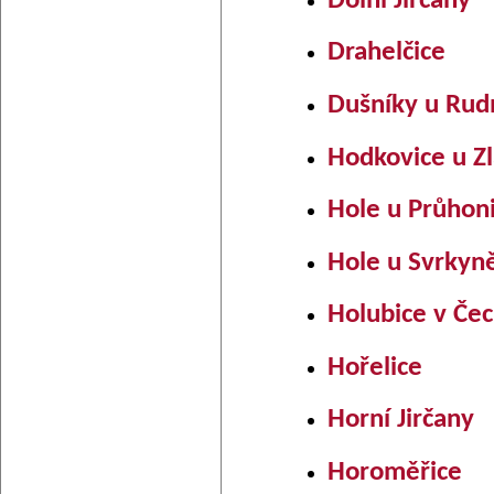
Dolní Jirčany
Drahelčice
Dušníky u Rud
Hodkovice u Zl
Hole u Průhon
Hole u Svrkyn
Holubice v Če
Hořelice
Horní Jirčany
Horoměřice