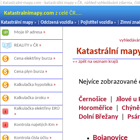
| Katastralni-mapy.com - katastrální mapy v ČR, náhled vyhledávání zdarma, čí
Katastralnimapy.com
z celé ČR....
Katastrální mapy
» |
Odcizená vozidla
» |
Pojistitel vozidla
» |
Zimní zna
Moje IP adresa
»
vyhledáván
REALITY v ČR
»
Katastrální map
Cena elektřiny burza
»
«« zpět na seznam krajů
Cena plyn burza
»
Nejvíce zobrazované 
Kalkulačka hypotéka
»
Kalkulačka úroku
»
Černošice
|
Jílové u
Horoměřice
|
Chýně
Kalkulačka elektřiny ERÚ
»
Dolní Břežany
|
Psár
Kontrola najetých Km
»
Bojanovice
Kontrola čísla účtu
»