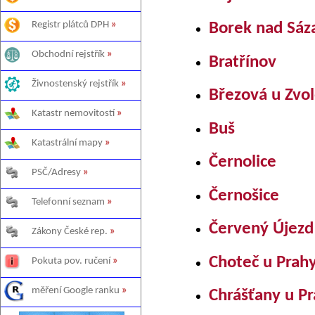
Registr plátců DPH
»
Borek nad Sáz
Obchodní rejstřík
»
Bratřínov
Živnostenský rejstřík
»
Březová u Zvo
Katastr nemovitostí
»
Buš
Katastrální mapy
»
Černolice
PSČ/Adresy
»
Černošice
Telefonní seznam
»
Červený Újezd
Zákony České rep.
»
Choteč u Prah
Pokuta pov. ručení
»
měření Google ranku
»
Chrášťany u P