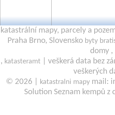
katastrální mapy, parcely a poze
Praha Brno, Slovensko
byty brati
domy ,
,
| veškerá data bez zá
katasteramt
veškerých d
© 2026 |
mail: i
katastralni mapy
Solution Seznam kempů z 