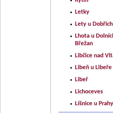
Kytín
Letky
Lety u Dobřich
Lhota u Dolníc
Břežan
Libčice nad Vl
Libeň u Libeře
Libeř
Lichoceves
Líšnice u Prah